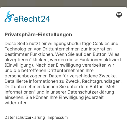
Hotel Haus vom Guten Hirten
Mauritz-Lindenweg 61
48145 Münster
Telefon
0251 3787-0
Telefax 0251 3787-460
hotel@guterhirte.de
Der Integrationsbetrieb Hotel Haus vom Guten Hirten
wird durch finanzielle Mittel der Stiftung
Wohlfahrtspflege, des Landes Nordrhein-Westfalen
(MAGS), des LWL und der Aktion Mensch gefördert.