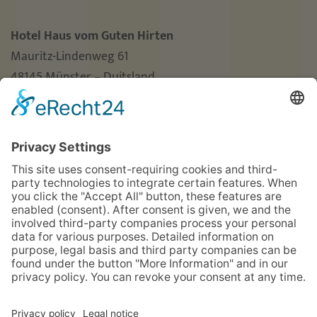
Hotel Haus vom Guten Hirten
Mauritz-Lindenweg 61
48145 Münster – Duitsland
Telefon
+49 251 3787-0
Telefax +49 251 3787-460
hotel@guterhirte.de
Integratiebedrijf-hotel “Haus vom Guten Hirten” wordt
mede gefinancierd door de stichting Wohlfahrtspflege,
de deelstaat Noordrijn-Westfalen (MAGS), LWL en
Aktion Mensch.