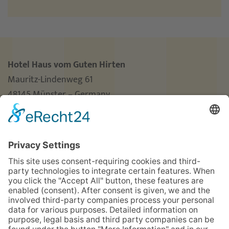
Hotel Haus vom Guten Hirten
Mauritz-Lindenweg 61
48145 Münster – Germany
Phone
+49 (0)251 3787-0
Fax +49 (0)251 3787-460
hotel@guterhirte.de
The integration company Hotel Haus vom Guten
Hirten is funded by the Stiftung Wohlfahrtspflege
foundation of the state of North Rhine-Westphalia
(MAGS), the LWL, and Aktion Mensch.